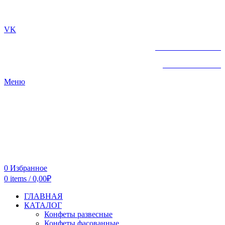
г. ТЮМЕНЬ
VK
+7 961-213-07-72
+7 961-213-07-72
Меню
0
Избранное
0
items
/
0,00
₽
ГЛАВНАЯ
КАТАЛОГ
Конфеты развесные
Конфеты фасованные