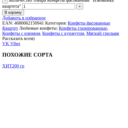
Количество товара Конфеты фасованные "Изюминка
квартета"
В корзину
Добавить в избранное
EAN:
4680062150941
Категория:
Конфеты фасованные
Квартет
Любимые конфеты:
Конфеты глазированные
,
Конфеты с изюмом
,
Конфеты с кунжутом
,
Мягкий грильяж
Рассказать всем)
VK
Viber
ПОХОЖИЕ СОРТА
ХИТ
200 гр