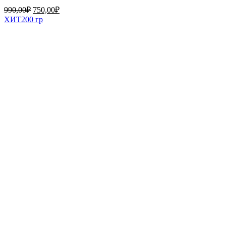
990,00
₽
750,00
₽
ХИТ
200 гр