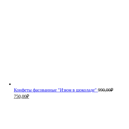
Конфеты фасованные "Изюм в шоколаде"
990,00
₽
750,00
₽