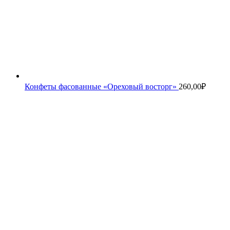
Конфеты фасованные «Ореховый восторг»
260,00
₽