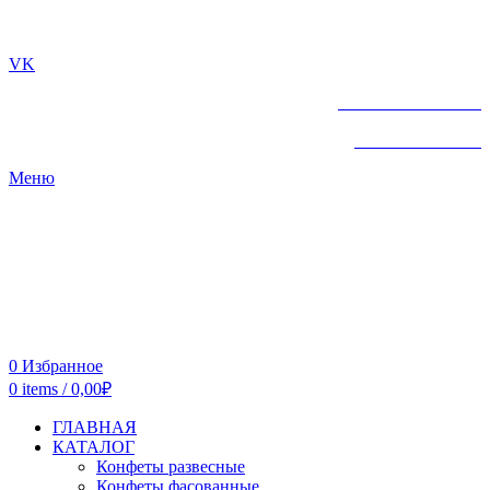
г. ТЮМЕНЬ
VK
+7 961-213-07-72
+7 961-213-07-72
Меню
0
Избранное
0
items
/
0,00
₽
ГЛАВНАЯ
КАТАЛОГ
Конфеты развесные
Конфеты фасованные