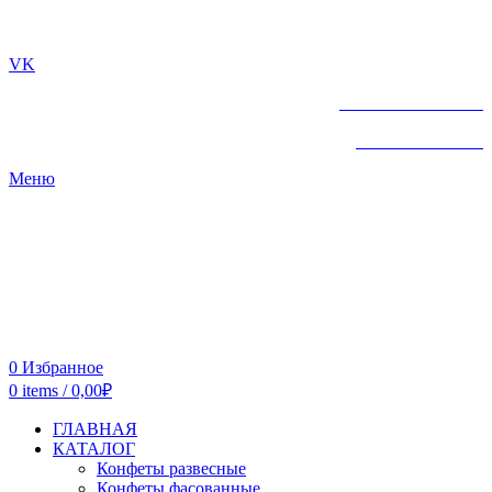
г. ТЮМЕНЬ
VK
+7 961-213-07-72
+7 961-213-07-72
Меню
0
Избранное
0
items
/
0,00
₽
ГЛАВНАЯ
КАТАЛОГ
Конфеты развесные
Конфеты фасованные