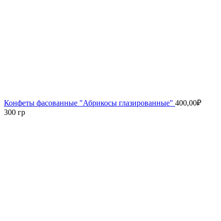
Конфеты фасованные "Абрикосы глазированные"
400,00
₽
300 гр