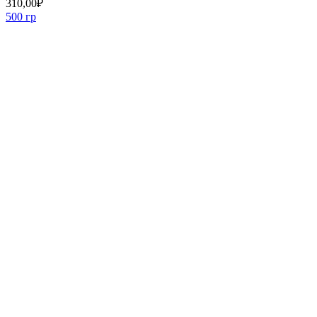
310,00
₽
500 гр