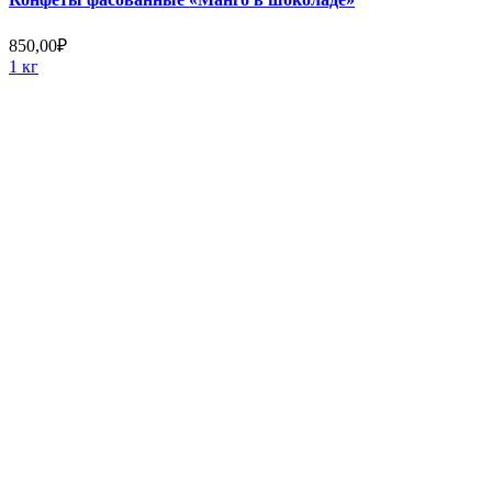
850,00
₽
1 кг