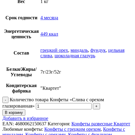
Вес
1 кг
Срок годности
4 месяца
Энергетическая
449 ккал
ценность
грецкий орех
,
миндаль
,
фундук
,
цельная
Состав
слива
,
шоколадная глазурь
Белки/Жиры/
7г/23г/52г
Углеводы
Кондитерская
"Квартет"
фабрика
Количество товара Конфеты «Слива с орехом
глазированная»
В корзину
Добавить в избранное
EAN:
4680062150637
Категория:
Конфеты развесные Квартет
Любимые конфеты:
Конфеты с грецким орехом
,
Конфеты с
миндалем
,
Конфеты с орехами
,
Конфеты с фундуком
,