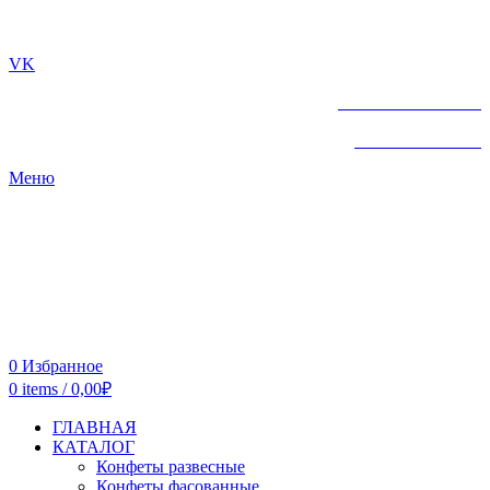
г. ТЮМЕНЬ
VK
+7 961-213-07-72
+7 961-213-07-72
Меню
0
Избранное
0
items
/
0,00
₽
ГЛАВНАЯ
КАТАЛОГ
Конфеты развесные
Конфеты фасованные