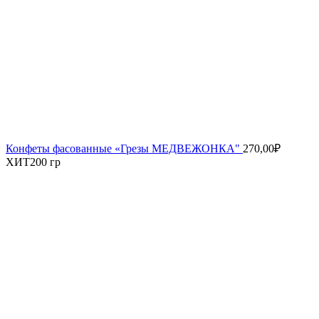
Конфеты фасованные «Грезы МЕДВЕЖОНКА"
270,00
₽
ХИТ
200 гр