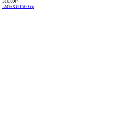
310,00
₽
-24%
ХИТ
500 гр