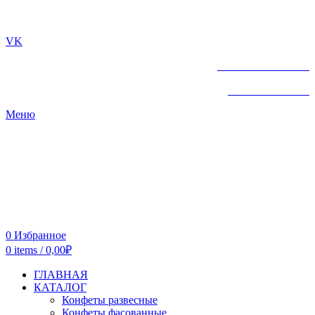
г. ТЮМЕНЬ
VK
+7 961-213-07-72
+7 961-213-07-72
Меню
0
Избранное
0
items
/
0,00
₽
ГЛАВНАЯ
КАТАЛОГ
Конфеты развесные
Конфеты фасованные